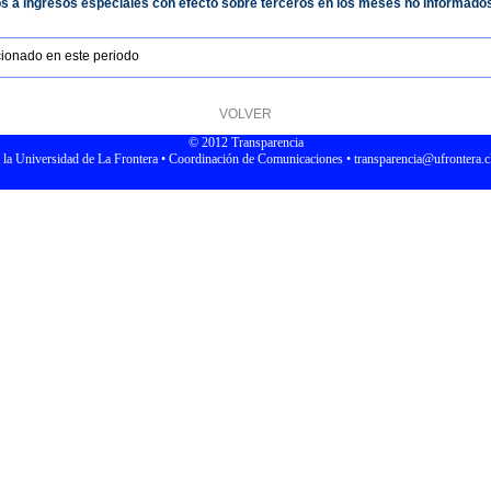
s a ingresos especiales con efecto sobre terceros en los meses no informados e
cionado en este periodo
VOLVER
© 2012 Transparencia
 a la Universidad de La Frontera • Coordinación de Comunicaciones • transparencia@ufrontera.cl 