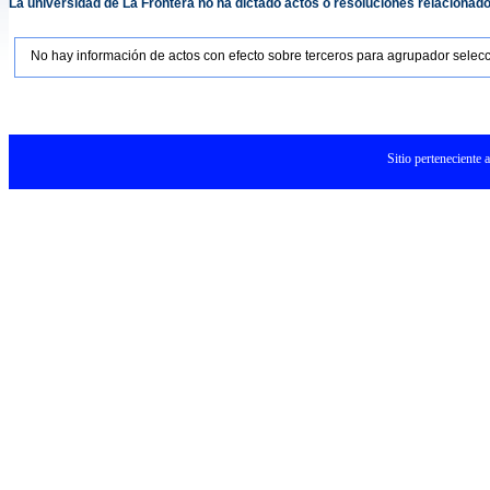
La universidad de La Frontera no ha dictado actos o resoluciones relacionado
No hay información de actos con efecto sobre terceros para agrupador selec
Sitio perteneciente