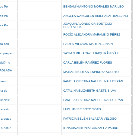
eres Po
BENJAMÍN ANTONIO MORALES MARILEO
eres Po
ANGELA WANGULEN HUICHALAF BASSANO
JOAQUIN ALONSO CRISÓSTOMO
eres Po
SEPÚLVEDA
ROCÍO ALEJANDRA MARAMBIO PÉREZ
ada con
HADYS MILOVAN MARTINEZ NAIN
s, prepar
YASMIN MILLARAY HUAIQUIPÁN DÍAZ
dici?n d
CARLA BELÉN RAMÍREZ FLORES
TROLADA
MATIAS NICOLAS ESPINOZA AGURTO
Constr
PAMELA CRISTINA NAHUEL NAHUELPÁN
ria de
CATALINA ELIZABETH GAETE SILVA
 sociale
PAMELA CRISTINA NAHUEL NAHUELPÁN
 a estud
LUIS JAVIER SOTO SOTO
 a estud
PATRICIA BELÉN SALAZAR VELOSO
 a estud
IGNACIA ANTONIA GONZÁLEZ PARDO