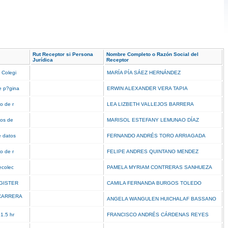
Rut Receptor si Persona
Nombre Completo o Razón Social del
Jurídica
Receptor
s Colegi
MARÍA PÍA SÁEZ HERNÁNDEZ
e p?gina
ERWIN ALEXANDER VERA TAPIA
to de r
LEA LIZBETH VALLEJOS BARRERA
tos de
MARISOL ESTEFANY LEMUNAO DÍAZ
e datos
FERNANDO ANDRÉS TORO ARRIAGADA
to de r
FELIPE ANDRES QUINTANO MENDEZ
recolec
PAMELA MYRIAM CONTRERAS SANHUEZA
GISTER
CAMILA FERNANDA BURGOS TOLEDO
CARRERA
ANGELA WANGULEN HUICHALAF BASSANO
51.5 hr
FRANCISCO ANDRÉS CÁRDENAS REYES