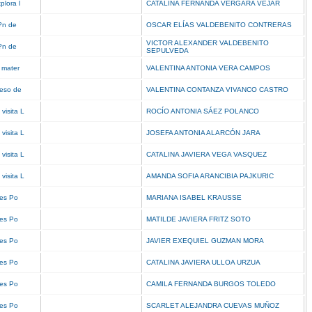
plora l
CATALINA FERNANDA VERGARA VEJAR
i?n de
OSCAR ELÍAS VALDEBENITO CONTRERAS
VICTOR ALEXANDER VALDEBENITO
i?n de
SEPULVEDA
e mater
VALENTINA ANTONIA VERA CAMPOS
ceso de
VALENTINA CONTANZA VIVANCO CASTRO
visita L
ROCÍO ANTONIA SÁEZ POLANCO
visita L
JOSEFA ANTONIA ALARCÓN JARA
visita L
CATALINA JAVIERA VEGA VASQUEZ
visita L
AMANDA SOFIA ARANCIBIA PAJKURIC
eres Po
MARIANA ISABEL KRAUSSE
eres Po
MATILDE JAVIERA FRITZ SOTO
eres Po
JAVIER EXEQUIEL GUZMAN MORA
eres Po
CATALINA JAVIERA ULLOA URZUA
eres Po
CAMILA FERNANDA BURGOS TOLEDO
eres Po
SCARLET ALEJANDRA CUEVAS MUÑOZ