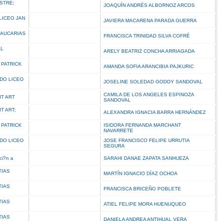
STRE;
JOAQUÍN ANDRÉS ALBORNOZ ARCOS
LICEO JAN
JAVIERA MACARENA PARADA GUERRA
RAUCARIAS
FRANCISCA TRINIDAD SILVA COFRÉ
AL
ARELY BEATRIZ CONCHA ARRIAGADA
 PATRICK
AMANDA SOFIA ARANCIBIA PAJKURIC
DO LICEO
JOSELINE SOLEDAD GODOY SANDOVAL
CAMILA DE LOS ANGELES ESPINOZA
IT ART
SANDOVAL
T ART;
ALEXANDRA IGNACIA BARRA HERNÁNDEZ
 PATRICK
ISIDORA FERNANDA MARCHANT
NAVARRETE
DO LICEO
JOSE FRANCISCO FELIPE URRUTIA
SEGURA
aci?n a
SARAHI DANAE ZAPATA SANHUEZA
TIAS
MARTÍN IGNACIO DÍAZ OCHOA
TIAS
FRANCISCA BRICEÑO POBLETE
TIAS
ATIEL FELIPE MORA HUENUQUEO
TIAS
DANIELA ANDREA ANTIHUAL VERA