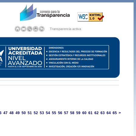
Transparencia activa
6
47
48
49
50
51
52
53
54
55
56
57
58
59
60
61
62
63
64
65
>