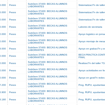
Subtítem 37400: BECAS ALUMNOS
5.000
Pesos
Sistematizaci?n de tall
LABORANTES
Subtítem 37400: BECAS ALUMNOS
5.000
Pesos
Sistematizaci?n de tall
LABORANTES
Subtítem 37400: BECAS ALUMNOS
0.000
Pesos
Sistematizaci?n de tall
LABORANTES
Subtítem 37400: BECAS ALUMNOS
5.000
Pesos
Labores de secretaria
LABORANTES
Subtítem 37400: BECAS ALUMNOS
0.000
Pesos
Apoyo logistico en jorn
LABORANTES
Subtítem 37400: BECAS ALUMNOS
0.000
Pesos
Apoyo montaje de mesa
LABORANTES
Subtítem 37400: BECAS ALUMNOS
9.000
Pesos
Apoyo en grabaci?n y e
LABORANTES
Subtítem 37400: BECAS ALUMNOS
BECA PRACTICA CON
0.000
Pesos
LABORANTES
FINAL
Subtítem 37400: BECAS ALUMNOS
0.000
Pesos
Realizaci?n del taller ?
LABORANTES
Subtítem 37400: BECAS ALUMNOS
0.000
Pesos
Apoyo actividades en fe
LABORANTES
Subtítem 37400: BECAS ALUMNOS
0.000
Pesos
Apoyo en gesti?n redes
LABORANTES
Subtítem 37400: BECAS ALUMNOS
7.200
Pesos
Prog. RUPU, ayudantias
LABORANTES
Subtítem 37400: BECAS ALUMNOS
6.900
Pesos
Prog. RUPU, ayudantias
LABORANTES
Subtítem 37400: BECAS ALUMNOS
8.180
Pesos
Prog. RUPU, ayudantias
LABORANTES