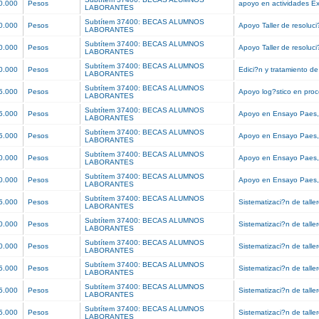
0.000
Pesos
apoyo en actividades Ex
LABORANTES
Subtítem 37400: BECAS ALUMNOS
0.000
Pesos
Apoyo Taller de resoluc
LABORANTES
Subtítem 37400: BECAS ALUMNOS
0.000
Pesos
Apoyo Taller de resoluc
LABORANTES
Subtítem 37400: BECAS ALUMNOS
0.000
Pesos
Edici?n y tratamiento d
LABORANTES
Subtítem 37400: BECAS ALUMNOS
5.000
Pesos
Apoyo log?stico en pro
LABORANTES
Subtítem 37400: BECAS ALUMNOS
5.000
Pesos
Apoyo en Ensayo Paes, 
LABORANTES
Subtítem 37400: BECAS ALUMNOS
5.000
Pesos
Apoyo en Ensayo Paes, 
LABORANTES
Subtítem 37400: BECAS ALUMNOS
0.000
Pesos
Apoyo en Ensayo Paes, 
LABORANTES
Subtítem 37400: BECAS ALUMNOS
0.000
Pesos
Apoyo en Ensayo Paes, 
LABORANTES
Subtítem 37400: BECAS ALUMNOS
5.000
Pesos
Sistematizaci?n de tall
LABORANTES
Subtítem 37400: BECAS ALUMNOS
0.000
Pesos
Sistematizaci?n de tall
LABORANTES
Subtítem 37400: BECAS ALUMNOS
0.000
Pesos
Sistematizaci?n de tall
LABORANTES
Subtítem 37400: BECAS ALUMNOS
5.000
Pesos
Sistematizaci?n de tall
LABORANTES
Subtítem 37400: BECAS ALUMNOS
5.000
Pesos
Sistematizaci?n de tall
LABORANTES
Subtítem 37400: BECAS ALUMNOS
5.000
Pesos
Sistematizaci?n de tall
LABORANTES