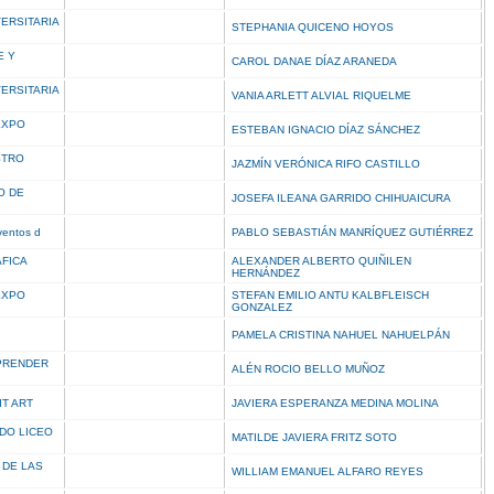
VERSITARIA
STEPHANIA QUICENO HOYOS
E Y
CAROL DANAE DÍAZ ARANEDA
VERSITARIA
VANIA ARLETT ALVIAL RIQUELME
EXPO
ESTEBAN IGNACIO DÍAZ SÁNCHEZ
STRO
JAZMÍN VERÓNICA RIFO CASTILLO
O DE
JOSEFA ILEANA GARRIDO CHIHUAICURA
ventos d
PABLO SEBASTIÁN MANRÍQUEZ GUTIÉRREZ
FICA
ALEXANDER ALBERTO QUIÑILEN
HERNÁNDEZ
EXPO
STEFAN EMILIO ANTU KALBFLEISCH
GONZALEZ
PAMELA CRISTINA NAHUEL NAHUELPÁN
PRENDER
ALÉN ROCIO BELLO MUÑOZ
IT ART
JAVIERA ESPERANZA MEDINA MOLINA
DO LICEO
MATILDE JAVIERA FRITZ SOTO
 DE LAS
WILLIAM EMANUEL ALFARO REYES