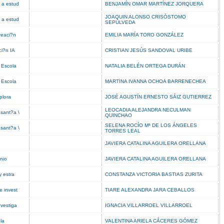
 a estud
BENJAMÍN OMAR MARTÍNEZ JORQUERA
JOAQUIN ALONSO CRISÓSTOMO
 a estud
SEPÚLVEDA
reaci?n
EMILIA MARÍA TORO GONZÁLEZ
ci?n IA
CRISTIAN JESÚS SANDOVAL URIBE
l Escola
NATALIA BELÉN ORTEGA DURÁN
l Escola
MARTINA IVANNA OCHOA BARRENECHEA
xplora
JOSÉ AGUSTÍN ERNESTO SÁIZ GUTIERREZ
LEOCADIA ALEJANDRA NECULMAN
asant?a \
QUINCHAO
SELENA ROCÍO Mª DE LOS ÁNGELES
asant?a \
TORRES LEAL
JAVIERA CATALINA AGUILERA ORELLANA
unio
JAVIERA CATALINA AGUILERA ORELLANA
y estra
CONSTANZA VICTORIA BASTIAS ZURITA
e invest
TIARE ALEXANDRA JARA CEBALLOS
nvestiga
IGNACIA VILLARROEL VILLARROEL
 la
VALENTINA ARIELA CÁCERES GÓMEZ