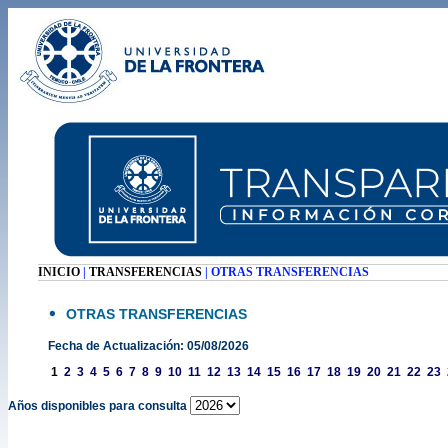
INICIO
|
TRANSFERENCIAS
| OTRAS TRANSFERENCIAS
OTRAS TRANSFERENCIAS
Fecha de Actualización: 05/08/2026
1
2
3
4
5
6
7
8
9
10
11
12
13
14
15
16
17
18
19
20
21
22
23
Años disponibles para consulta