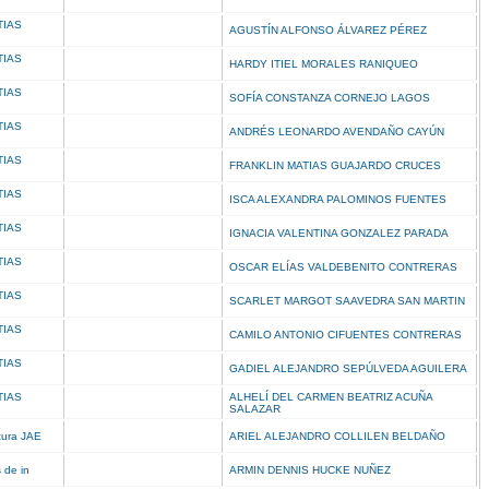
TIAS
AGUSTÍN ALFONSO ÁLVAREZ PÉREZ
TIAS
HARDY ITIEL MORALES RANIQUEO
TIAS
SOFÍA CONSTANZA CORNEJO LAGOS
TIAS
ANDRÉS LEONARDO AVENDAÑO CAYÚN
TIAS
FRANKLIN MATIAS GUAJARDO CRUCES
TIAS
ISCA ALEXANDRA PALOMINOS FUENTES
TIAS
IGNACIA VALENTINA GONZALEZ PARADA
TIAS
OSCAR ELÍAS VALDEBENITO CONTRERAS
TIAS
SCARLET MARGOT SAAVEDRA SAN MARTIN
TIAS
CAMILO ANTONIO CIFUENTES CONTRERAS
TIAS
GADIEL ALEJANDRO SEPÚLVEDA AGUILERA
TIAS
ALHELÍ DEL CARMEN BEATRIZ ACUÑA
SALAZAR
tura JAE
ARIEL ALEJANDRO COLLILEN BELDAÑO
s de in
ARMIN DENNIS HUCKE NUÑEZ